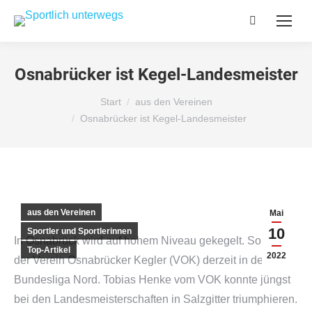
Search:
Osnabrücker ist Kegel-Landesmeister
Sie befinden sich hier:
Start
aus den Vereinen
Osnabrücker ist Kegel-Landesmeister
aus den Vereinen
Mai
10
Sportler und Sportlerinnen
In Osnabrück wird auf hohem Niveau gekegelt. So spielt
Top-Artikel
2022
der Verein Osnabrücker Kegler (VOK) derzeit in der 2.
Bundesliga Nord. Tobias Henke vom VOK konnte jüngst
bei den Landesmeisterschaften in Salzgitter triumphieren.