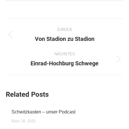
Kommentarnavigation
ZURÜCK
Von Stadion zu Stadion
Vorheriger
Beitrag:
NÄCHSTES
Einrad-Hochburg Schwege
Nächster
Beitrag:
Related Posts
Schwitzkasten – unser Podcast
März 28, 2025