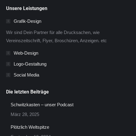
page
page
page
Unsere Leistungen
opens
opens
opens
in
in
in
Grafik-Design
new
new
new
Wir sind Dein Partner für alle Drucksachen, wie
window
window
window
Vereinszeitschrift, Flyer, Broschüren, Anzeigen. etc
Web-Design
Logo-Gestaltung
Social Media
Die letzten Beiträge
Schwitzkasten – unser Podcast
März 28, 2025
Plötzlich Weltspitze