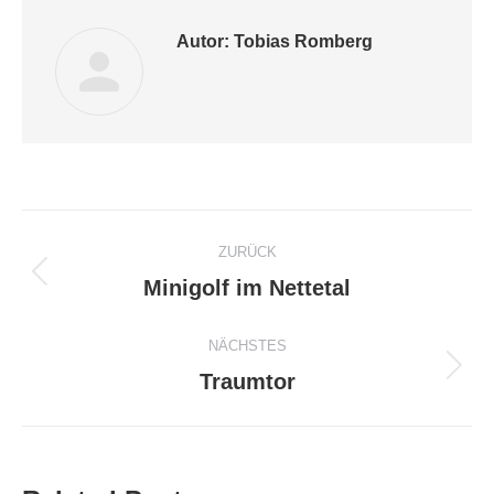
Autor:
Tobias Romberg
Kommentarnavigation
ZURÜCK
Vorheriger
Minigolf im Nettetal
Beitrag:
NÄCHSTES
Nächster
Traumtor
Beitrag: