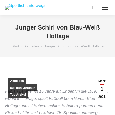
Search:
Junger Schiri von Blau-Weiß
Hollage
Sie befinden sich hier:
Start
Aktuelles
Junger Schiri von Blau-Weiß Hollage
Aktuelles
März
1
aus den Vereinen
Fabian Lemper ist 16 Jahre alt. Er geht in die 10. Klasse,
Top-Artikel
2021
wohnt in Hollage, spielt Fußball beim Verein Blau-Weiß
Hollage und ist Schiedsrichter. Schülerreporterin Lena
Klöker hat ihn im Lockdown für „Sportlich unterwegs“