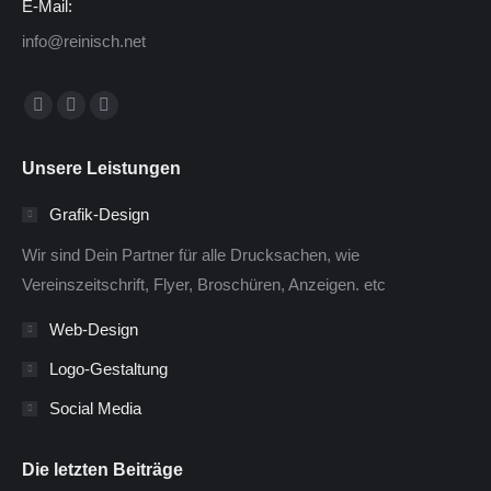
E-Mail:
info@reinisch.net
Finden Sie uns auf:
Facebook
Twitter
Instagram
page
page
page
Unsere Leistungen
opens
opens
opens
in
in
in
Grafik-Design
new
new
new
Wir sind Dein Partner für alle Drucksachen, wie
window
window
window
Vereinszeitschrift, Flyer, Broschüren, Anzeigen. etc
Web-Design
Logo-Gestaltung
Social Media
Die letzten Beiträge