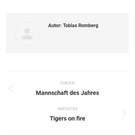
Autor:
Tobias Romberg
Kommentarnavigation
ZURÜCK
Vorheriger
Mannschaft des Jahres
Beitrag:
NÄCHSTES
Nächster
Tigers on fire
Beitrag: