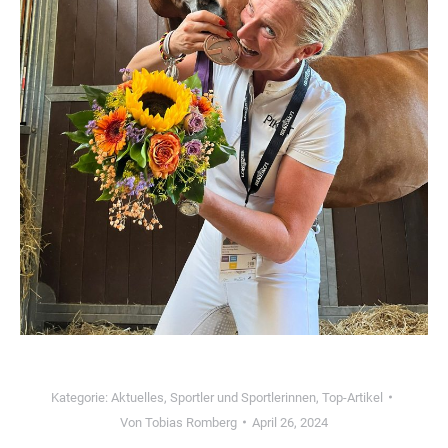
Kategorie:
Aktuelles
,
Sportler und Sportlerinnen
,
Top-Artikel
Von
Tobias Romberg
April 26, 2024