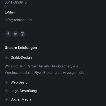
0541 6853915
E-Mail:
info@reinisch.net
Finden Sie uns auf:
Facebook
Twitter
Instagram
page
page
page
Unsere Leistungen
opens
opens
opens
in
in
in
Grafik-Design
new
new
new
Wir sind Dein Partner für alle Drucksachen, wie
window
window
window
Vereinszeitschrift, Flyer, Broschüren, Anzeigen. etc
Web-Design
Logo-Gestaltung
Social Media