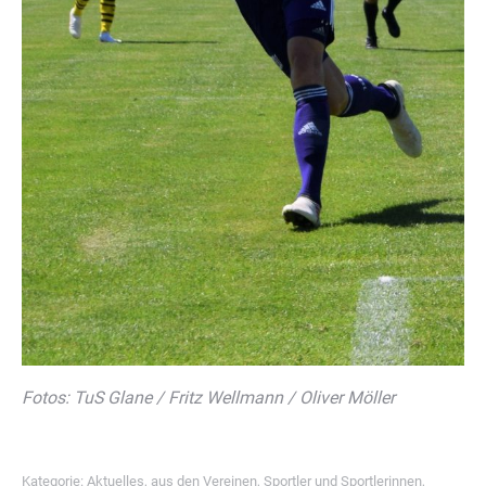
Fotos: TuS Glane / Fritz Wellmann / Oliver Möller
Kategorie:
Aktuelles
,
aus den Vereinen
,
Sportler und Sportlerinnen
,