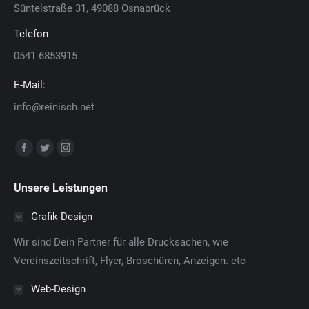
Süntelstraße 31, 49088 Osnabrück
Telefon
0541 6853915
E-Mail:
info@reinisch.net
Finden Sie uns auf:
Facebook
Twitter
Instagram
page
page
page
Unsere Leistungen
opens
opens
opens
in
in
in
Grafik-Design
new
new
new
Wir sind Dein Partner für alle Drucksachen, wie
window
window
window
Vereinszeitschrift, Flyer, Broschüren, Anzeigen. etc
Web-Design