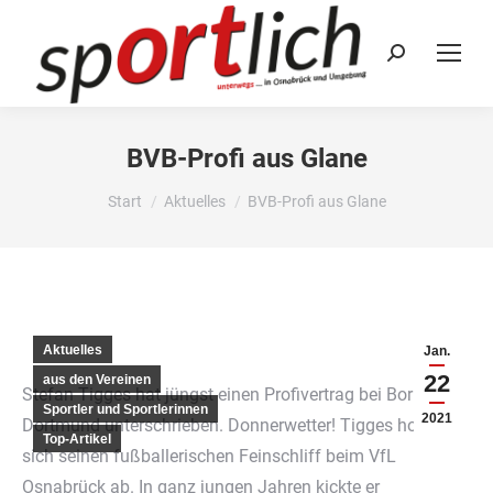
Search:
BVB-Profi aus Glane
Sie befinden sich hier:
Start
Aktuelles
BVB-Profi aus Glane
Aktuelles
Jan.
22
aus den Vereinen
Stefan Tigges hat jüngst einen Profivertrag bei Borussia
Sportler und Sportlerinnen
2021
Dortmund unterschrieben. Donnerwetter! Tigges holte
Top-Artikel
sich seinen fußballerischen Feinschliff beim VfL
Osnabrück ab. In ganz jungen Jahren kickte er