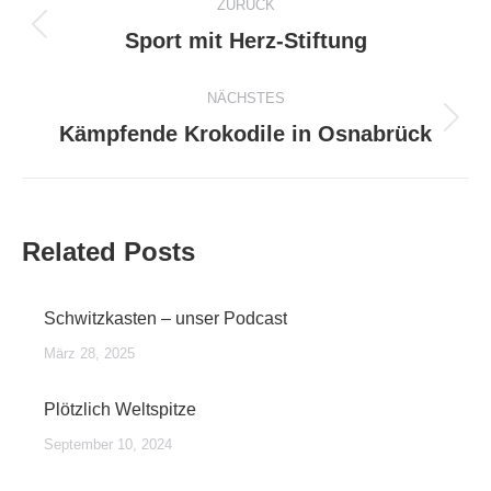
ZURÜCK
Vorheriger
Sport mit Herz-Stiftung
Beitrag:
NÄCHSTES
Nächster
Kämpfende Krokodile in Osnabrück
Beitrag:
Related Posts
Schwitzkasten – unser Podcast
März 28, 2025
Plötzlich Weltspitze
September 10, 2024