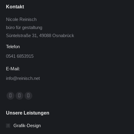
Kontakt
Nicole Reinisch
büro für gestaltung
Süntelstraße 31, 49088 Osnabrück
Telefon
0541 6853915
E-Mail:
info@reinisch.net
Finden Sie uns auf:
Facebook
Twitter
Instagram
page
page
page
Unsere Leistungen
opens
opens
opens
in
in
in
Grafik-Design
new
new
new