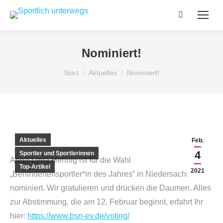
Search:
Nominiert!
Sie befinden sich hier:
Start
Aktuelles
Nominiert!
Aktuelles
Feb.
4
Sportler und Sportlerinnen
Anna-Lena Hennig ist für die Wahl
Top-Artikel
2021
„Behindertensportler*in des Jahres“ in Niedersachsen
nominiert. Wir gratulieren und drücken die Daumen. Alles
zur Abstimmung, die am 12. Februar beginnt, erfahrt Ihr
hier:
https://www.bsn-ev.de/voting/