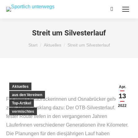
Search:
Streit um Silvesterlauf
Sie befinden sich hier:
Start
Aktuelles
Streit um Silvesterlauf
Aktuelles
Apr.
13
aus den Vereinen
Für viele Osnabrückerinnen und Osnabrücker gehört er
Top-Artikel
2022
zum Jahresausklang dazu: Der OTB-Silvesterlauf. Auf
vermischtes
fester Route liefen in den vergangenen Jahren
LäuferInnen verschiedener Generationen ihre Kilometer.
Die Planungen für den diesjährigen Lauf haben