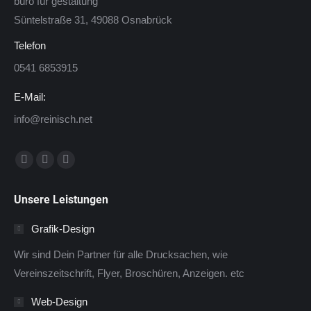
büro für gestaltung
Süntelstraße 31, 49088 Osnabrück
Telefon
0541 6853915
E-Mail:
info@reinisch.net
Finden Sie uns auf:
Facebook
Twitter
Instagram
page
page
page
Unsere Leistungen
opens
opens
opens
in
in
in
Grafik-Design
new
new
new
Wir sind Dein Partner für alle Drucksachen, wie
window
window
window
Vereinszeitschrift, Flyer, Broschüren, Anzeigen. etc
Web-Design