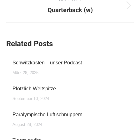
Quarterback (w)
Nächster
Beitrag:
Related Posts
Schwitzkasten – unser Podcast
März 28, 2025
Plötzlich Weltspitze
September 10, 2024
Paralympische Luft schnuppern
August 28, 2024