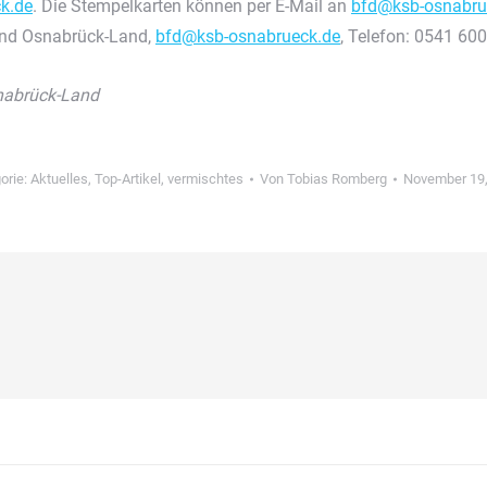
k.de
. Die Stempelkarten können per E-Mail an
bfd@ksb-osnabru
bund Osnabrück-Land,
bfd@ksb-osnabrueck.de
, Telefon: 0541 60
snabrück-Land
orie:
Aktuelles
,
Top-Artikel
,
vermischtes
Von
Tobias Romberg
November 19,