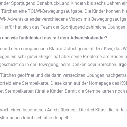
er der Sportjugend Osnabrück-Land Kindern bis sechs Jahren ei
 Türchen eine TÖLWI-Bewegungsaufgabe. Die Kinder können hier z
WI- Adventskalender verschiedene Videos mit Bewegungsaufgabe
ierfür hat sich das Team der Sportjugend zahlreiche Übungen
und wie funktioniert das mit dem Adventskalender?
und dem europäischen Blaufußtölpel gemeint. Der Kiwi, das Wap
agegen ein sehr guter Flieger, hat aber seine Probleme am Boden
ungeschickt ob in der Bewegung, beim Denken oder Sprechen.
Irg
4 Türchen geöffnet und die darin versteckten Übungen nachgema
orfeld eine Stempelkarte. Diese kann auf der Homepage des KS
et Stempelkarten für alle Kinder. Damit die Stempelkarten noch r
och einen besonderen Anreiz überlegt. Die drei Kitas, die in Rel
 Mitmachen lohnt sich also doppelt!