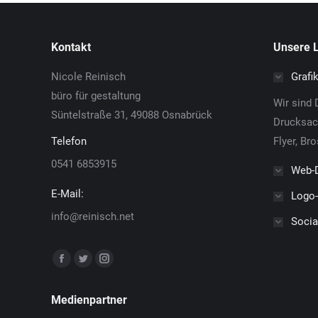
Kontakt
Unsere 
Nicole Reinisch
Grafi
büro für gestaltung
Wir sind D
Süntelstraße 31, 49088 Osnabrück
Drucksach
Telefon
Flyer, Br
0541 6853915
Web-
E-Mail:
Logo-
info@reinisch.net
Socia
Finden Sie uns auf:
Facebook
Twitter
Instagram
page
page
page
Medienpartner
opens
opens
opens