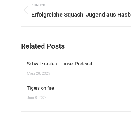
Kommentarnavigation
ZURÜCK
Vorheriger
Erfolgreiche Squash-Jugend aus Has
Beitrag:
Related Posts
Schwitzkasten – unser Podcast
März 28, 2025
Tigers on fire
Juni 8, 2024