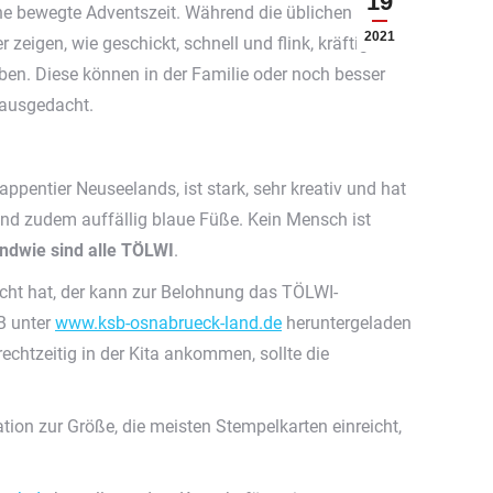
19
ne bewegte Adventszeit. Während die üblichen
2021
eigen, wie geschickt, schnell und flink, kräftig und
n. Diese können in der Familie oder noch besser
 ausgedacht.
pentier Neuseelands, ist stark, sehr kreativ und hat
 und zudem auffällig blaue Füße. Kein Mensch ist
endwie sind alle TÖLWI
.
cht hat, der kann zur Belohnung das TÖLWI-
B unter
www.ksb-osnabrueck-land.de
heruntergeladen
echtzeitig in der Kita ankommen, sollte die
ation zur Größe, die meisten Stempelkarten einreicht,