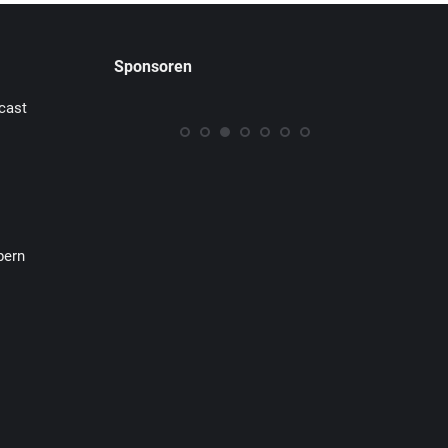
Sponsoren
cast
pern