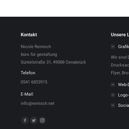
Kontakt
Unsere 
Nicole Reinisch
Grafi
büro für gestaltung
Wir sind D
Süntelstraße 31, 49088 Osnabrück
Drucksach
Telefon
Flyer, Br
0541 6853915
Web-
E-Mail:
Logo-
info@reinisch.net
Socia
Finden Sie uns auf:
Facebook
Twitter
Instagram