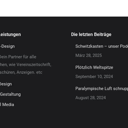
Leistungen
Die letzten Beiträge
k-Design
Schwitzkasten – unser Pod
März 28, 2025
ein Partner für alle
en, wie Vereinszeitschrift,
Plötzlich Weltspitze
oschüren, Anzeigen. etc
September 10, 2024
Design
Paralympische Luft schnup
Gestaltung
August 28, 2024
l Media