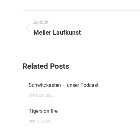
Kommentarnavigation
ZURÜCK
Vorheriger
Meller Laufkunst
Beitrag:
Related Posts
Schwitzkasten – unser Podcast
März 28, 2025
Tigers on fire
Juni 8, 2024