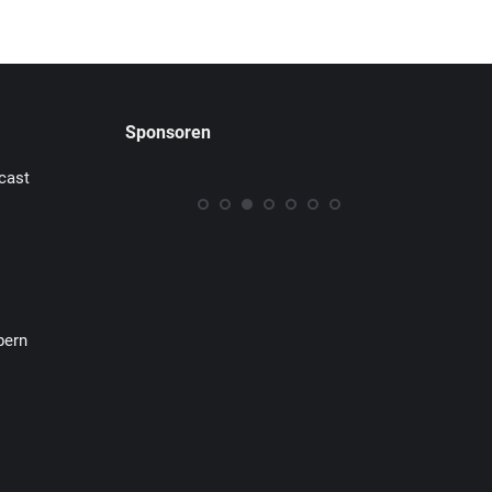
Sponsoren
cast
pern