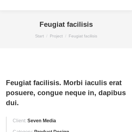
Feugiat facilisis
Sie befinden sich hier:
Start
Project
Feugiat facilisis
Feugiat facilisis. Morbi iaculis erat
posuere, congue neque in, dapibus
dui.
Client:
Seven Media
Category:
Product Design