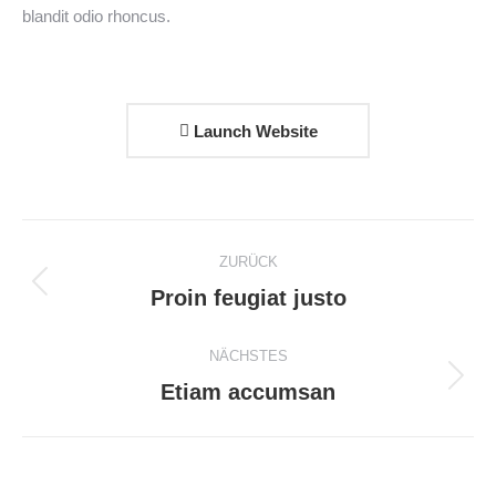
blandit odio rhoncus.
Launch Website
Project
ZURÜCK
navigation
Previous
Proin feugiat justo
project:
NÄCHSTES
Next
Etiam accumsan
project: