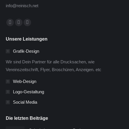
info@reinisch.net
Finden Sie uns auf:
Facebook
Twitter
Instagram
page
page
page
Unsere Leistungen
opens
opens
opens
in
in
in
Grafik-Design
new
new
new
Wir sind Dein Partner für alle Drucksachen, wie
window
window
window
Vereinszeitschrift, Flyer, Broschüren, Anzeigen. etc
Web-Design
Logo-Gestaltung
Social Media
Die letzten Beiträge