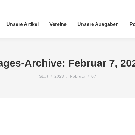
Unsere Artikel
Vereine
Unsere Ausgaben
Po
ages-Archive:
Februar 7, 20
Sie befinden sich hier:
Start
2023
Februar
07