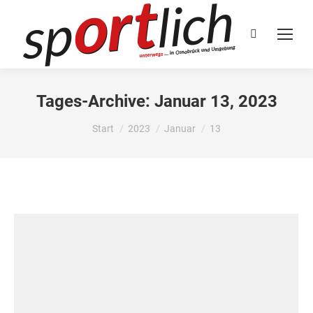
Search:
Tages-Archive:
Januar 13, 2023
Sie befinden sich hier:
Start
2023
Januar
13